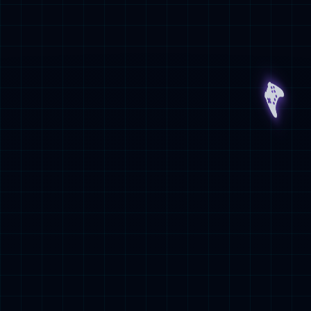
荷官实时互动，轮盘、百家乐、骰宝，现场直播。
🎮
电子游戏
千款老虎机、捕鱼、爆分电子，周周有赛事。
合作伙伴