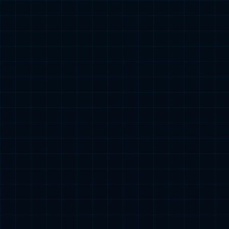
👑 加入会员
注册即普通会员，累计充值达5000升级黄金，享返水
1.2%+生日礼金。钻石以上有专属管家。
🤝 合作服务
代理/联盟合作享高额佣金，每月结算。提供API对接，数据
报表实时查看。详询商务邮箱
partner@basketpocoprezzo.com
📰 娱乐动态