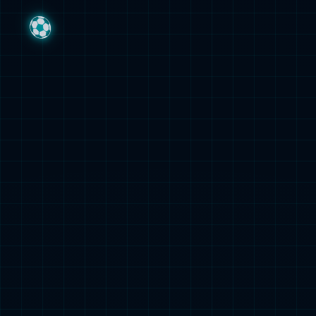
真人游戏
百家乐·旗舰厅
视讯互动
多机位直播