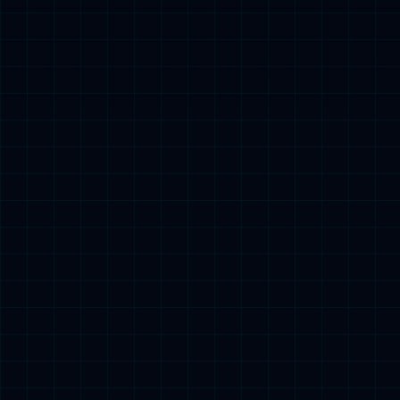
视讯技术解析
低延迟传输
体育与真人结合