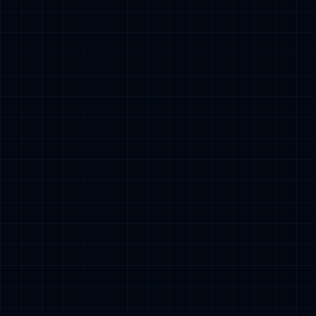
沉浸式观赛
龙城岁月
品牌故事