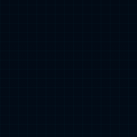
VR体育
虚拟足球/篮球