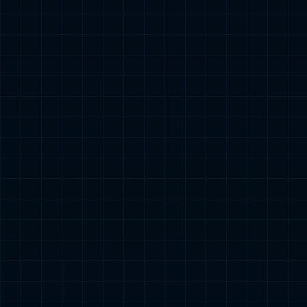
电子游戏
捕鱼·熊猫